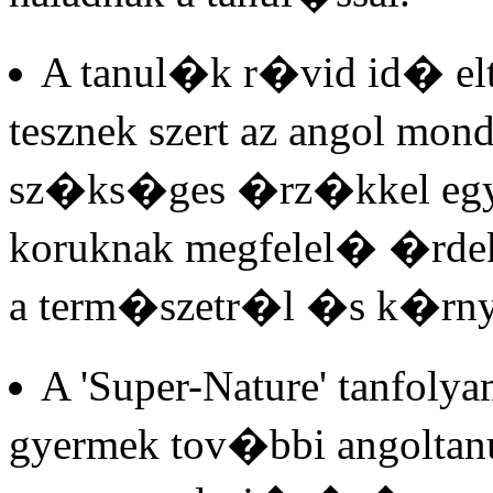
A tanul�k r�vid id� elt
tesznek szert az angol mo
sz�ks�ges �rz�kkel egy
koruknak megfelel� �rde
a term�szetr�l �s k�rn
A 'Super-Nature' tanfol
gyermek tov�bbi angolta