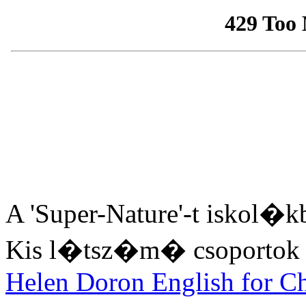
A 'Super-Nature'-t iskol�k
Kis l�tsz�m� csoportok 
Helen Doron English for Ch