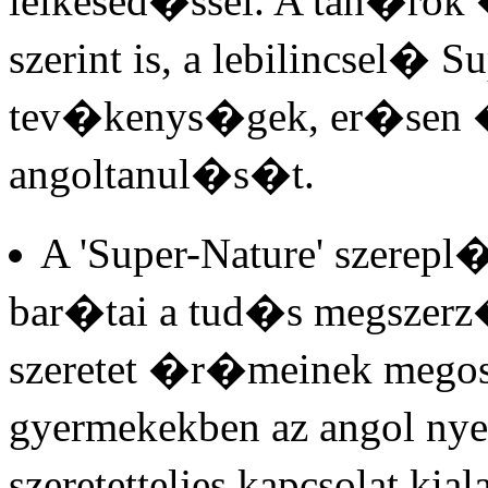
lelkesed�ssel. A tan�r
szerint is, a lebilincsel�
tev�kenys�gek, er�sen �
angoltanul�s�t.
A 'Super-Nature' szerepl
bar�tai a tud�s megszer
szeretet �r�meinek meg
gyermekekben az angol nye
szeretetteljes kapcsolat ki