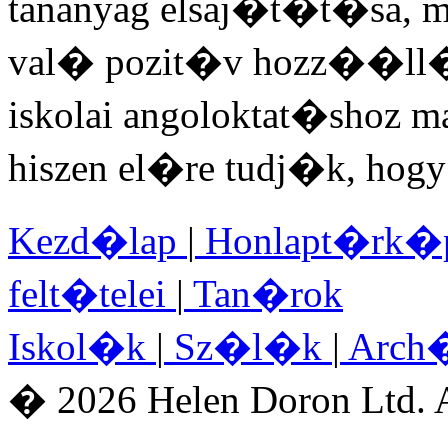
tananyag elsaj�t�t�sa,
val� pozit�v hozz��ll�s
iskolai angoloktat�shoz m
hiszen el�re tudj�k, hogy s
Kezd�lap
|
Honlapt�rk
felt�telei
|
Tan�rok
Iskol�k
|
Sz�l�k
|
Arch
� 2026 Helen Doron Ltd. A