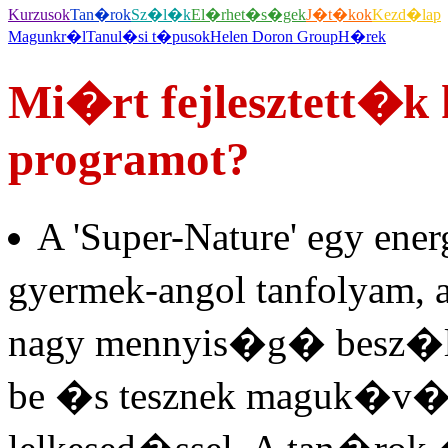
Kurzusok
Tan�rok
Sz�l�k
El�rhet�s�gek
J�t�kok
Kezd�lap
Magunkr�l
Tanul�si t�pusok
Helen Doron Group
H�rek
Mi�rt fejlesztett�k 
programot?
A 'Super-Nature' egy ene
gyermek-angol tanfolyam, 
nagy mennyis�g� besz�lt
be �s tesznek maguk�v�,