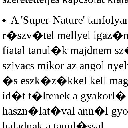
A 'Super-Nature' tanfoly
r�szv�tel mellyel igaz�n 
fiatal tanul�k majdnem sz
szivacs mikor az angol nye
�s eszk�z�kkel kell ma
id�t t�ltenek a gyakorl�
haszn�lat�val ann�l gyo
haladnak a tanul�ssal.